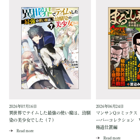
2026年07月16日
2026年06月24日
う
異世界でテイムした最強の使い魔は、幼馴
マンサンQコミックス
染の美少女でした（７）
ーパーコレクション Vo
極道仕置編
Read more
Read more