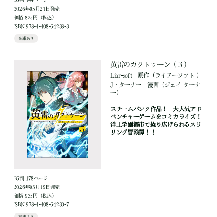
B6判 144ページ
2026年05月21日発売
価格 825円（税込）
ISBN 978-4-408-64238-3
在庫あり
黄雷のガクトゥーン（３）
Liar-soft
原作
（ライアーソフト ）
J・ターナー
漫画
（ジェイ ターナ
ー）
スチームパンク作品！ 大人気アド
ベンチャーゲームをコミカライズ！
洋上学園都市で繰り広げられるスリ
リング冒険譚！！
B6判 178ページ
2026年03月19日発売
価格 935円（税込）
ISBN 978-4-408-64230-7
在庫あり