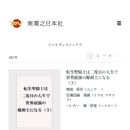
ジャルダンコミックス
2
…
9
1
全87件
転生聖騎士は二度目の人生で
世界最強の魔剣士になる
（３）
煙雨
原作
（エンウ ）
岩瀬昌嗣
漫画
（イワセ マサツ
グ）
へいろー
画・原案
（ヘイロー ）