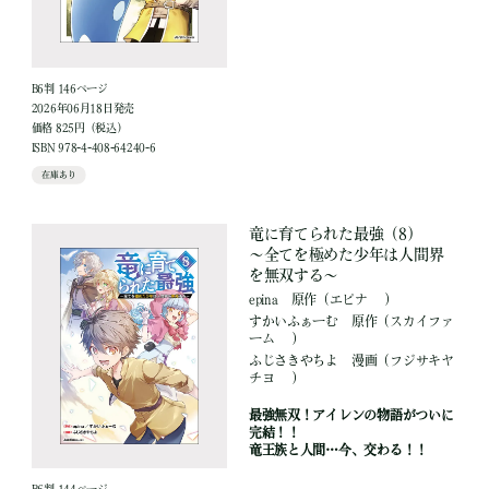
B6判 146ページ
2026年06月18日発売
価格 825円（税込）
ISBN 978-4-408-64240-6
在庫あり
竜に育てられた最強（8）
～全てを極めた少年は人間界
を無双する～
epina
原作
（エピナ ）
すかいふぁーむ
原作
（スカイファ
ーム ）
ふじさきやちよ
漫画
（フジサキヤ
チヨ ）
最強無双！アイレンの物語がついに
完結！！
竜王族と人間…今、交わる！！