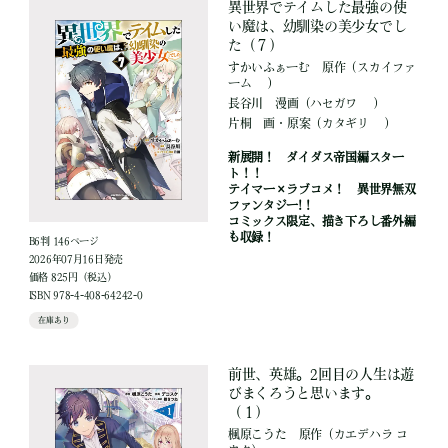
異世界でテイムした最強の使
い魔は、幼馴染の美少女でし
た（７）
すかいふぁーむ
原作
（スカイファ
ーム ）
長谷川
漫画
（ハセガワ ）
片桐
画・原案
（カタギリ ）
新展開！ ダイダス帝国編スター
ト！！
テイマー×ラブコメ！ 異世界無双
ファンタジー!！
コミックス限定、描き下ろし番外編
も収録！
B6判 146ページ
2026年07月16日発売
価格 825円（税込）
ISBN 978-4-408-64242-0
在庫あり
前世、英雄。2回目の人生は遊
びまくろうと思います。
（１）
楓原こうた
原作
（カエデハラ コ