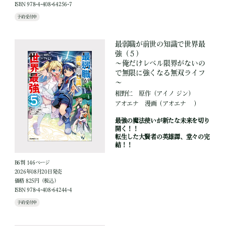
ISBN 978-4-408-64256-7
予約受付中
最弱職が前世の知識で世界最
強（５）
～俺だけレベル限界がないの
で無限に強くなる無双ライフ
～
相野仁
原作
（アイノ ジン）
アオエナ
漫画
（アオエナ ）
最強の魔法使いが新たな未来を切り
開く！！
転生した大賢者の英雄譚、堂々の完
結！！
B6判 146ページ
2026年08月20日発売
価格 825円（税込）
ISBN 978-4-408-64244-4
予約受付中