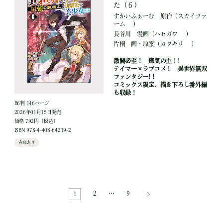
た（６）
すかいふぁーむ
原作
（スカイファ
ーム ）
長谷川
漫画
（ハセガワ ）
片桐
画・原案
（カタギリ ）
激闘必至！ 瘴気の主！!
テイマー×ラブコメ！ 異世界無双
ファンタジー!！
コミックス限定、描き下ろし番外編
も収録！
B6判 146ページ
2026年01月15日発売
価格 792円（税込）
ISBN 978-4-408-64219-2
在庫あり
2
…
9
1