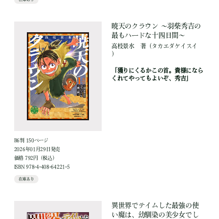
暁天のクラウン ～羽柴秀吉の
最もハードな十四日間～
高枝景水
著
（タカエダケイスイ
）
「獲りにくるかこの首。貴様になら
くれてやってもよいぞ、秀吉」
B6判 150ページ
2026年01月29日発売
価格 792円（税込）
ISBN 978-4-408-64221-5
在庫あり
異世界でテイムした最強の使
い魔は、幼馴染の美少女でし