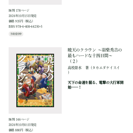
B6判 178ページ
2026年10月15日発売
価格 935円（税込）
ISBN 978-4-408-64250-5
予約受付中
暁天のクラウン ～羽柴秀吉の
最もハードな十四日間～
（２）
高枝景水
著
（タカエダケイスイ
）
天下の命運を握る、電撃の大行軍開
始――！
B6判 146ページ
2026年10月01日発売
価格 880円（税込）