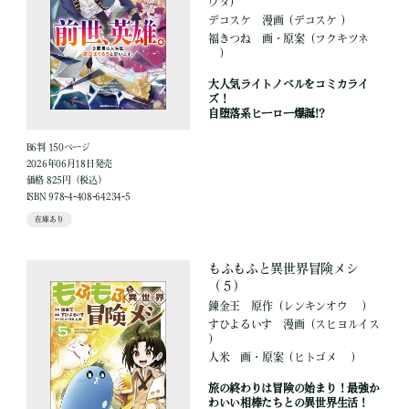
ウタ）
デコスケ
漫画
（デコスケ ）
福きつね
画・原案
（フクキツネ
）
大人気ライトノベルをコミカライ
ズ！
自堕落系ヒーロー爆誕!?
B6判 150ページ
2026年06月18日発売
価格 825円（税込）
ISBN 978-4-408-64234-5
在庫あり
もふもふと異世界冒険メシ
（５）
錬金王
原作
（レンキンオウ ）
すひよるいす
漫画
（スヒヨルイス
）
人米
画・原案
（ヒトゴメ ）
旅の終わりは冒険の始まり！最強か
わいい相棒たちとの異世界生活！