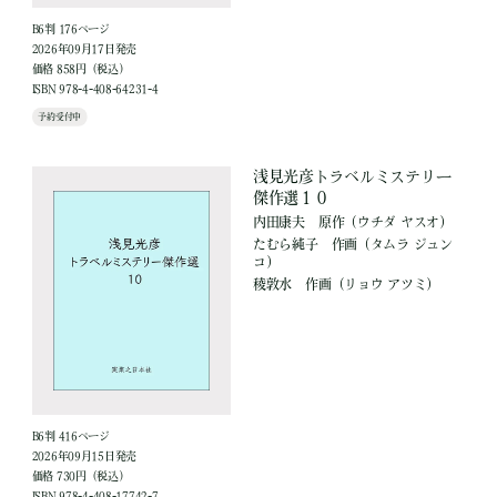
B6判 176ページ
2026年09月17日発売
価格 858円（税込）
ISBN 978-4-408-64231-4
予約受付中
浅見光彦トラベルミステリー
傑作選１０
内田康夫
原作
（ウチダ ヤスオ）
たむら純子
作画
（タムラ ジュン
コ）
稜敦水
作画
（リョウ アツミ）
B6判 416ページ
2026年09月15日発売
価格 730円（税込）
ISBN 978-4-408-17742-7