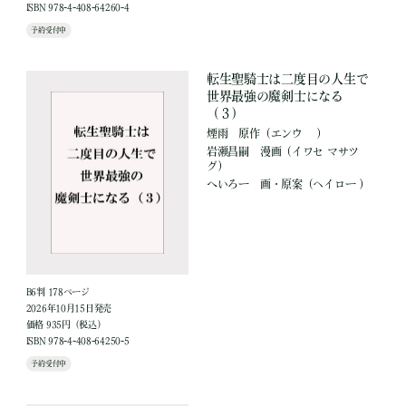
ISBN 978-4-408-64260-4
予約受付中
転生聖騎士は二度目の人生で
世界最強の魔剣士になる
（３）
煙雨
原作
（エンウ ）
岩瀬昌嗣
漫画
（イワセ マサツ
グ）
へいろー
画・原案
（ヘイロー ）
B6判 178ページ
2026年10月15日発売
価格 935円（税込）
ISBN 978-4-408-64250-5
予約受付中