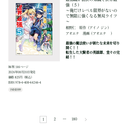
強（５）
～俺だけレベル限界がないの
で無限に強くなる無双ライフ
～
相野仁
原作
（アイノ ジン）
アオエナ
漫画
（アオエナ ）
最強の魔法使いが新たな未来を切り
開く！！
転生した大賢者の英雄譚、堂々の完
結！！
B6判 146ページ
2026年08月20日発売
価格 825円（税込）
ISBN 978-4-408-64244-4
予約受付中
2
…
180
1