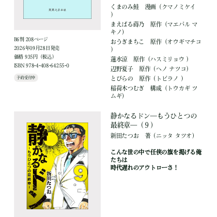
くまのみ鮭
漫画
（クマノミケイ
）
まえばる蒔乃
原作
（マエバル マ
キノ）
B6判 208ページ
おうぎまちこ
原作
（オウギマチコ
2026年09月28日発売
）
価格 935円（税込）
蓮水涼
原作
（ハスミリョウ ）
ISBN 978-4-408-64255-0
辺野夏子
原作
（ヘノ ナツコ）
予約受付中
とびらの
原作
（トビラノ ）
稲荷木つむぎ
構成
（トウカギ ツ
ムギ）
静かなるドン―もうひとつの
最終章―（９）
新田たつお
著
（ニッタ タツオ）
こんな世の中で任侠の旗を掲げる俺
たちは
時代遅れのアウトローさ！