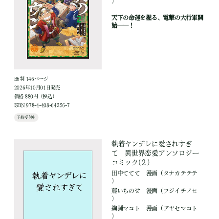
）
天下の命運を握る、電撃の大行軍開
始――！
B6判 146ページ
2026年10月01日発売
価格 880円（税込）
ISBN 978-4-408-64256-7
予約受付中
執着ヤンデレに愛されすぎ
て 異世界恋愛アンソロジー
コミック(２)
田中ててて
漫画
（タナカテテテ
）
藤いちのせ
漫画
（フジイチノセ
）
絢瀬マコト
漫画
（アヤセマコト
）