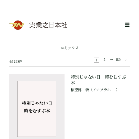
コミックス
2
…
180
1
全1798件
特別じゃない日 時をむすぶ
本
稲空穂
著
（イナソラホ ）