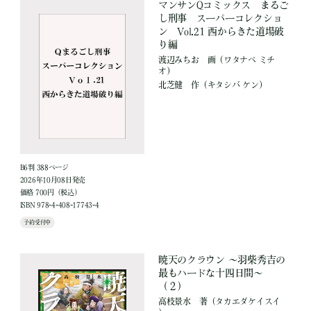
マンサンQコミックス まるご
し刑事 スーパーコレクショ
ン Vol.21 西からきた道場破
り編
渡辺みちお
画
（ワタナベ ミチ
オ）
北芝健
作
（キタシバ ケン）
B6判 388ページ
2026年10月08日発売
価格 700円（税込）
ISBN 978-4-408-17743-4
予約受付中
暁天のクラウン ～羽柴秀吉の
最もハードな十四日間～
（２）
高枝景水
著
（タカエダケイスイ