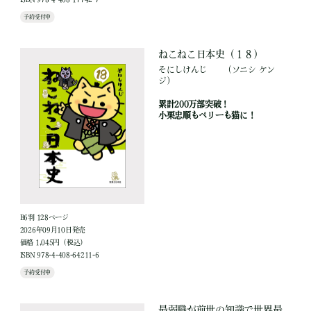
予約受付中
ねこねこ日本史（１８）
そにしけんじ
（ソニシ ケン
ジ）
累計200万部突破！
小栗忠順もペリーも猫に！
B6判 128ページ
2026年09月10日発売
価格 1,045円（税込）
ISBN 978-4-408-64211-6
予約受付中
最弱職が前世の知識で世界最