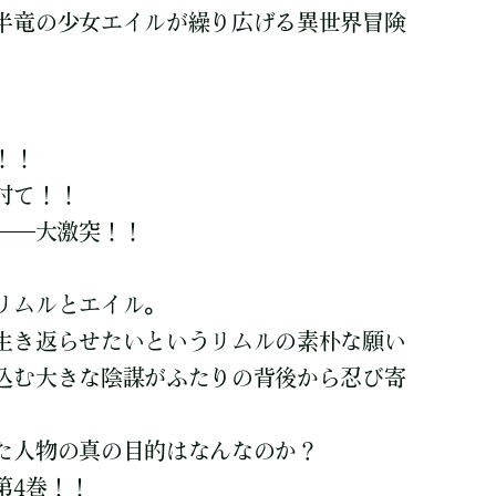
半竜の少女エイルが繰り広げる異世界冒険
！！
討て！！
――大激突！！
リムルとエイル。
生き返らせたいというリムルの素朴な願い
込む大きな陰謀がふたりの背後から忍び寄
た人物の真の目的はなんなのか？
第4巻！！