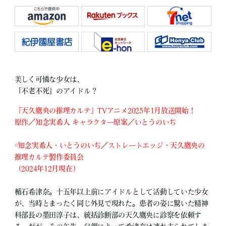
美しく可憐な少女は、
「不老不死」のアイドル？
『天久鷹央の推理カルテ』TVアニメ2025年1月放送開始！
原作／知念実希人 キャラクター原案／いとうのいぢ
©知念実希人・いとうのいぢ／ストレートエッジ・天久鷹央の
推理カルテ製作委員会
（2024年12月現在）
楯石希津奈。十五年以上前にアイドルとして活動していた少女
が、当時とまったく同じ外見で現れた。患者の姿に驚いた精神
科部長の墨田淳子は、統括診断部の天久鷹央に診察を依頼す