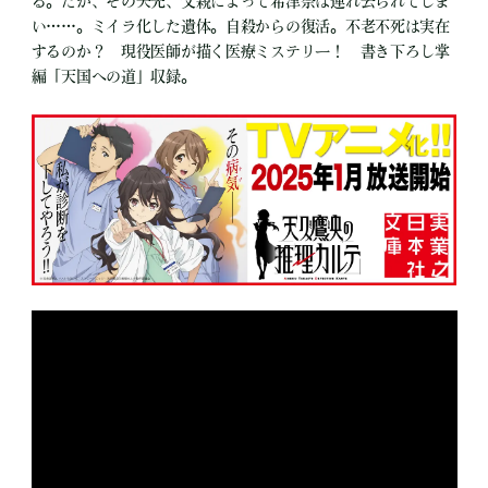
る。だが、その矢先、父親によって希津奈は連れ去られてしま
い……。ミイラ化した遺体。自殺からの復活。不老不死は実在
するのか？ 現役医師が描く医療ミステリー！ 書き下ろし掌
編「天国への道」収録。