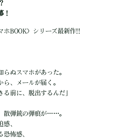
?
幕！
ホBOOK〉シリーズ最新作!!
知らぬスマホがあった。
から、メールが届く。
きる前に、脱出するんだ」
、
、散弾銃の弾痕が……。
迫感、
る恐怖感、