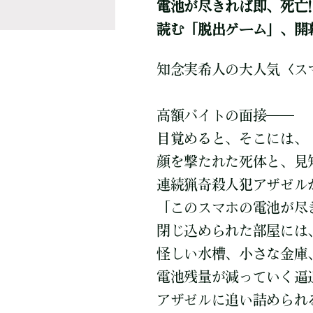
電池が尽きれば即、死亡!
読む「脱出ゲーム」、開
知念実希人の大人気〈スマ
高額バイトの面接――
目覚めると、そこには、
顔を撃たれた死体と、見
連続猟奇殺人犯アザゼル
「このスマホの電池が尽
閉じ込められた部屋には
怪しい水槽、小さな金庫
電池残量が減っていく逼
アザゼルに追い詰められ