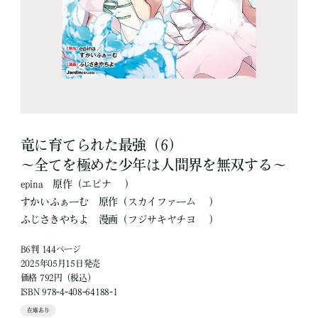
竜に育てられた最強（6）
～全てを極めた少年は人間界を無双する～
epina
原作
（エピナ ）
すかいふぁーむ
原作
（スカイファーム ）
ふじさきやちよ
漫画
（フジサキヤチヨ ）
B6判 144ページ
2025年05月15日発売
価格 792円（税込）
ISBN 978-4-408-64188-1
在庫あり