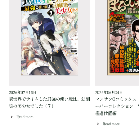
2026年07月16日
2026年06月24日
う
異世界でテイムした最強の使い魔は、幼馴
マンサンQコミックス
染の美少女でした（７）
ーパーコレクション Vo
極道仕置編
Read more
Read more