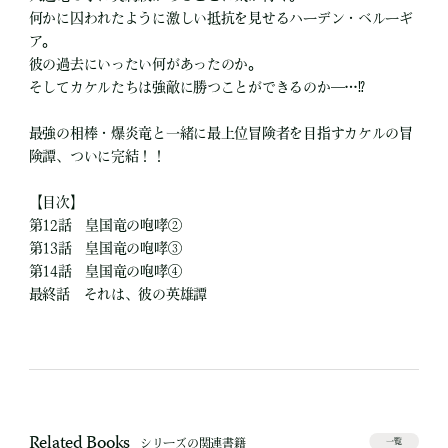
何かに囚われたように激しい抵抗を見せるハーデン・ベルーギ
ア。
彼の過去にいったい何があったのか。
そしてカケルたちは強敵に勝つことができるのか―…⁉
最強の相棒・爆炎竜と一緒に最上位冒険者を目指すカケルの冒
険譚、ついに完結！！
【目次】
第12話 皇国竜の咆哮②
第13話 皇国竜の咆哮③
第14話 皇国竜の咆哮④
最終話 それは、彼の英雄譚
Related Books
シリーズの関連書籍
一覧