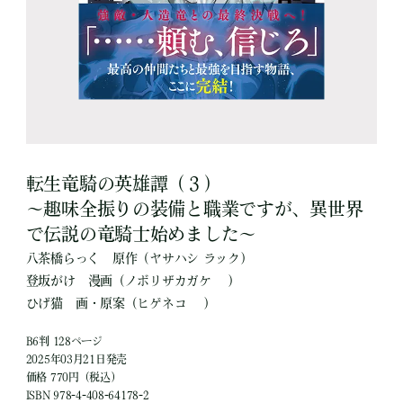
転生竜騎の英雄譚（３）
～趣味全振りの装備と職業ですが、異世界
で伝説の竜騎士始めました～
八茶橋らっく
原作
（ヤサハシ ラック）
登坂がけ
漫画
（ノボリザカガケ ）
ひげ猫
画・原案
（ヒゲネコ ）
B6判 128ページ
2025年03月21日発売
価格 770円（税込）
ISBN 978-4-408-64178-2