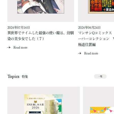
2026年07月16日
2026年06月24日
う
異世界でテイムした最強の使い魔は、幼馴
マンサンQコミックス
染の美少女でした（７）
ーパーコレクション Vo
極道仕置編
Read more
Read more
Topics
特集
一覧