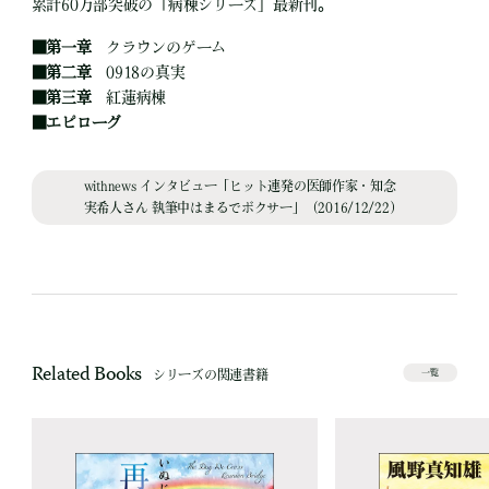
累計60万部突破の「病棟シリーズ」最新刊。
■
第一章
クラウンのゲーム
■
第二章
0918の真実
■
第三章
紅蓮病棟
■
エピローグ
withnews インタビュー「ヒット連発の医師作家・知念
実希人さん 執筆中はまるでボクサー」（2016/12/22）
Related Books
シリーズの関連書籍
一覧