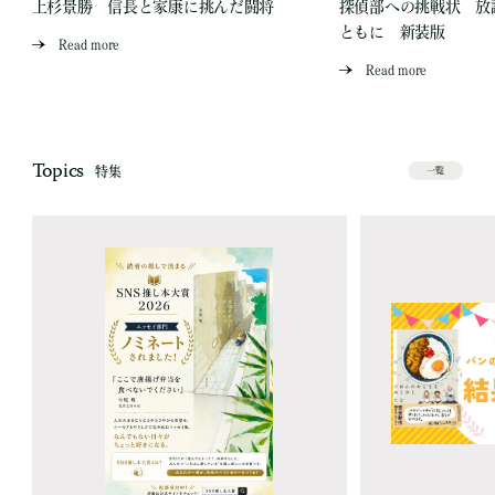
上杉景勝 信長と家康に挑んだ闘将
探偵部への挑戦状 放
ともに 新装版
Read more
Read more
Topics
特集
一覧