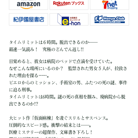
タイムリミットは６時間。脱出できるのか――
最速一気読み！ 究極のどんでん返し!!
目覚めると、彼女は病院のベッドで点滴を受けていた。
なぜこんな場所にいるのか？ 監禁された男女５人が、拉致さ
れた理由を探る……。
ピエロからのミッション、手術室の男、ふたつの死の謎、事件
に迫る刑事。
タイムリミットは6時間。謎の死の真相を掴み、廃病院から脱
出できるのか!?
大ヒット作『仮面病棟』を凌ぐスリルとサスペンス。
圧倒的なスピード感。衝撃の結末とは――。
医療ミステリーの超傑作、文庫書き下ろし！