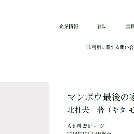
企業情報
雑誌
書
二次利用に関する問い合
マンボウ最後の
北杜夫
著
（キタ 
Ａ６判 256ページ
2014年10月04日発売