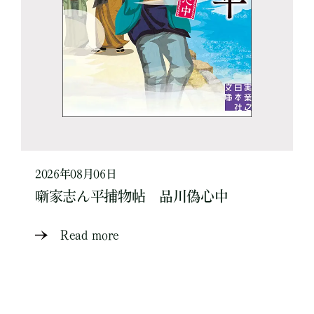
2026年08月06日
噺家志ん平捕物帖 品川偽心中
Read more