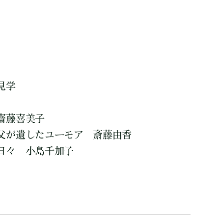
見学
齋藤喜美子
父が遺したユーモア 斎藤由香
日々 小島千加子