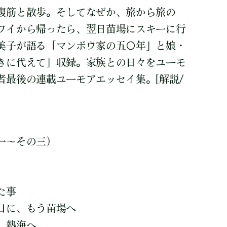
腹筋と散歩。そしてなぜか、旅から旅の
ワイから帰ったら、翌日苗場にスキーに行
美子が語る「マンボウ家の五〇年」と娘・
きに代えて」収録。家族との日々をユーモ
者最後の連載ユーモアエッセイ集。[解説/
一～その三）
た事
日に、もう苗場へ
、熱海へ