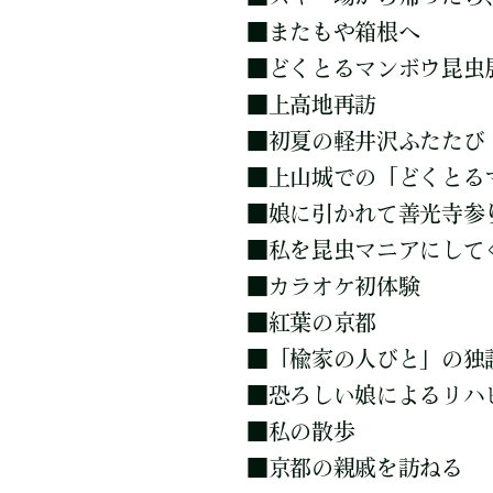
■
またもや箱根へ
■
どくとるマンボウ昆虫
■
上高地再訪
■
初夏の軽井沢ふたたび
■
上山城での「どくとる
■
娘に引かれて善光寺参
■
私を昆虫マニアにして
■
カラオケ初体験
■
紅葉の京都
■
「楡家の人びと」の独
■
恐ろしい娘によるリハ
■
私の散歩
■
京都の親戚を訪ねる