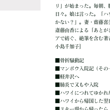
リ」が始まった。毎朝、
日々。娘は言った。「ハ
かない？」。妻・齋藤喜
斎藤由香による「あとが
アで紡ぐ、絶筆を含む著
小島千加子]
■
骨折騒動記
■
マンボウ入院記（その
■
軽井沢へ
■
肺炎で又もや入院
■
ハワイにつれてゆかれ
■
ハワイから帰国した翌
■
スキー場から帰ったら