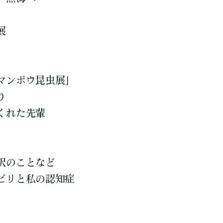
展
マンボウ昆虫展」
り
くれた先輩
訳のことなど
ビリと私の認知症