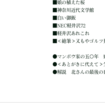
■
娘の植えた桜
■
神奈川近代文学館
■
白い御飯
■
NEC軽井沢72
■
軽井沢あれこれ
■
＜絶筆＞又もやゴルフ
●
マンボウ家の五〇年 
●
＜あとがきに代えて＞
●
解説 北さんの最後の