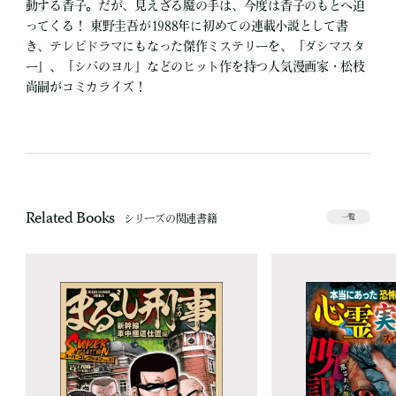
動する香子。だが、見えざる魔の手は、今度は香子のもとへ迫
ってくる！ 東野圭吾が1988年に初めての連載小説として書
き、テレビドラマにもなった傑作ミステリーを、「ダシマスタ
ー」、「シバのヨル」などのヒット作を持つ人気漫画家・松枝
尚嗣がコミカライズ！
Related Books
シリーズの関連書籍
一覧