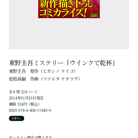
東野圭吾ミステリー「ウインクで乾杯」
東野圭吾
原作
（ヒガシノ ケイゴ）
松枝尚嗣
作画
（マツエダ ナオツグ）
Ｂ６判 324ページ
2014年01月29日発売
価格 524円（税込）
ISBN 978-4-408-17483-9
在庫なし
オンライン書店で購入する