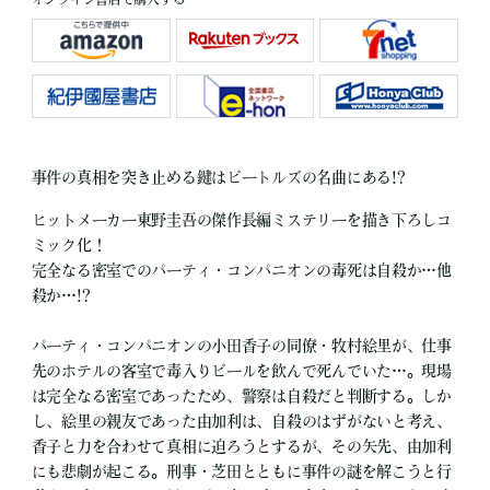
事件の真相を突き止める鍵はビートルズの名曲にある!?
ヒットメーカー東野圭吾の傑作長編ミステリーを描き下ろしコ
ミック化！
完全なる密室でのパーティ・コンパニオンの毒死は自殺か…他
殺か…!?
パーティ・コンパニオンの小田香子の同僚・牧村絵里が、仕事
先のホテルの客室で毒入りビールを飲んで死んでいた…。現場
は完全なる密室であったため、警察は自殺だと判断する。しか
し、絵里の親友であった由加利は、自殺のはずがないと考え、
香子と力を合わせて真相に迫ろうとするが、その矢先、由加利
にも悲劇が起こる。刑事・芝田とともに事件の謎を解こうと行