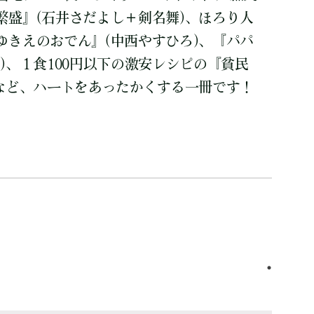
繁盛』(石井さだよし＋剣名舞)、ほろり人
ゆきえのおでん』(中西やすひろ)、『パパ
)、１食100円以下の激安レシピの『貧民
)など、ハートをあったかくする一冊です！