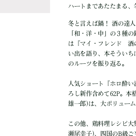
ハートまであたたまる、
冬と言えば鍋！ 酒の達
「和・洋・中」の３種の
は『マイ・フレンド 酒
い出を語り、本そういち
のルーツを振り返る。
人気ショート『ホロ酔い
ろし新作含めて62P。本
雄一郎)は、大ボリュームの
この他、鶏料理レシピ大
瀬尾幸子)、四国のB級