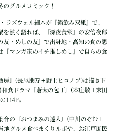
冬のグルメコミック！
人・ラズウェル細木が『鍋飲み双紙』で、
鍋を熱く語れば、『深夜食堂』の安倍夜郎
の友・めしの友』で出身地・高知の食の思
は『マンガ家のイチ推しめし』で自らの食
酒房』(長尾朋寿＋野上ヒロノブ)は描き下
格和食ドラマ『蒼太の包丁』(本庄敬＋末田
114P。
集合の『おつまみの達人』(中川のぞむ＋
ご当地グルメ食べまくりルポや、お江戸庶民