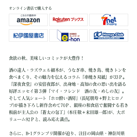
オンライン書店で購入する
食欲の秋、美味しいコミックが大豊作！
酒の達人・ラズウェル細木が、うなぎ串、焼き鳥、焼きトンを
食べまくり、その魅力を伝えるコラム『串焼き双紙』が33Ｐ。
『深夜食堂』の安倍夜郎が、出身地・高知の食の思い出を語る
好評エッセイ第３弾『マイ・フレンド 酒の友・めしの友』。
そして人気ショート『ホロ酔い酒房』(長尾朋寿＋野上ヒロノ
ブ)が描き下ろし新作含めて70Ｐ、銀座の和食店で奮闘する若き
板前が主人公の『蒼太の包丁』(本庄敬＋末田雄一郎)が、大ボ
リューム92Ｐと、読み応え満点。
さらに、B-1グランプリ開催が迫り、注目の岡山県・神奈川県