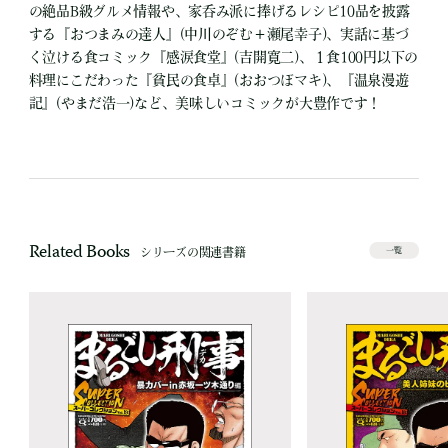
の絶品B級グルメ情報や、家呑み派に捧げるレシピ10品を披露
する『おつまみの達人』(中川のぞむ＋瀬尾幸子)、実話に基づ
く泣ける食コミック『感涙食堂』(吉開寛二)、１食100円以下の
料理にこだわった『貧民の食卓』(おおつぼマキ)、『温泉漫遊
記』(やまだ浩一)など、美味しいコミックが大豊作です！
Related Books
シリーズの関連書籍
一覧