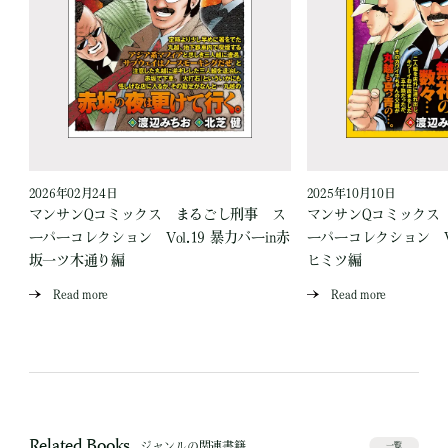
2026年02月24日
2025年10月10日
ス
マンサンQコミックス まるごし刑事 ス
マンサンQコミックス
場
ーパーコレクション Vol.19 暴力バーin赤
ーパーコレクション Vo
坂一ツ木通り編
ヒミツ編
Read more
Read more
Related Books
ジャンルの関連書籍
一覧