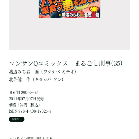
マンサンQコミックス まるごし刑事(35)
渡辺みちお
画
（ワタナベ ミチオ）
北芝健
作
（キタシバ ケン）
Ｂ６判 390ページ
2011年07月07日発売
価格 524円（税込）
ISBN 978-4-408-17326-9
在庫なし
オンライン書店で購入する