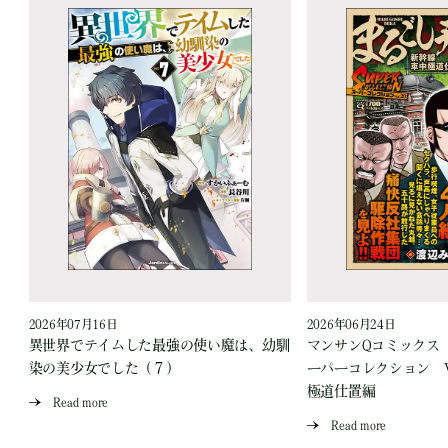
2026年07月16日
2026年06月24日
う
異世界でテイムした最強の使い魔は、幼馴
マンサンQコミックス
染の美少女でした（７）
ーパーコレクション Vo
極道仕置編
Read more
Read more