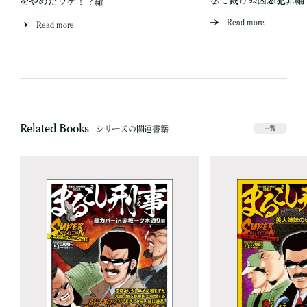
法で裁けぬ凶悪犯罪編
をやめたワケ！？編
Read more
Read more
Related Books
シリーズの関連書籍
一覧