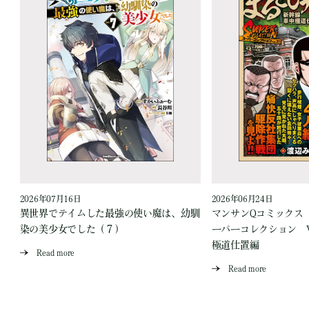
2026年07月16日
2026年06月24日
う
異世界でテイムした最強の使い魔は、幼馴
マンサンQコミックス
染の美少女でした（７）
ーパーコレクション Vo
極道仕置編
Read more
Read more