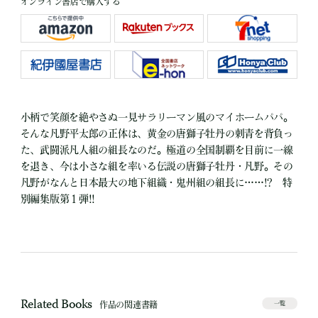
オンライン書店で購入する
小柄で笑顔を絶やさぬ一見サラリーマン風のマイホームパパ。
そんな凡野平太郎の正体は、黄金の唐獅子牡丹の刺青を背負っ
た、武闘派凡人組の組長なのだ。極道の全国制覇を目前に一線
を退き、今は小さな組を率いる伝説の唐獅子牡丹・凡野。その
凡野がなんと日本最大の地下組織・鬼州組の組長に……!? 特
別編集版第１弾!!
Related Books
作品の関連書籍
一覧