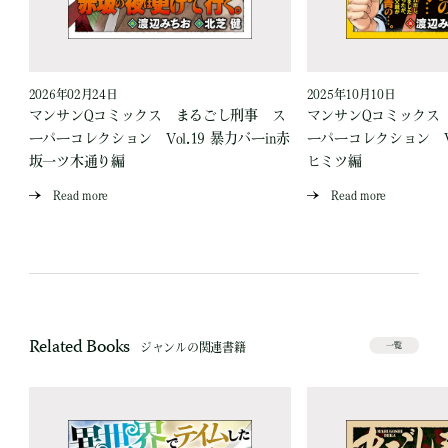
2026年02月24日
2025年10月10日
ス
マンサンQコミックス まるごし刑事 ス
マンサンQコミックス
場
ーパーコレクション Vol.19 暴力バーin赤
ーパーコレクション Vo
坂一ツ木通り編
ヒミツ編
Read more
Read more
Related Books
ジャンルの関連書籍
一覧