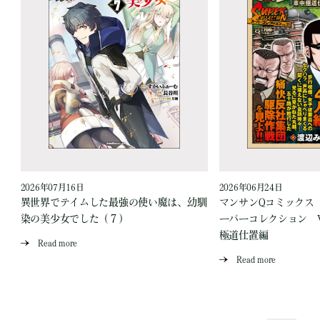
2026年07月16日
2026年06月24日
ジ
異世界でテイムした最強の使い魔は、幼馴
マンサンQコミックス
染の美少女でした（７）
ーパーコレクション Vo
極道仕置編
Read more
Read more