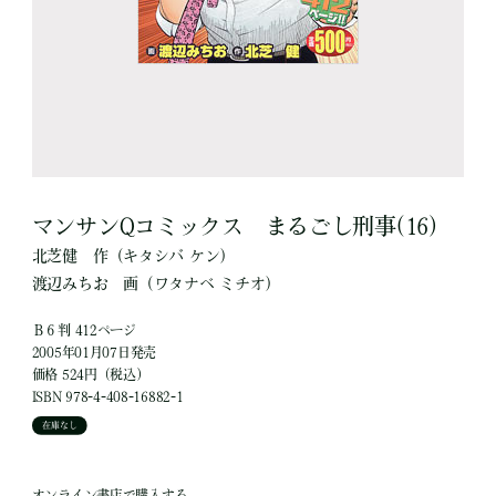
マンサンQコミックス まるごし刑事(16)
北芝健
作
（キタシバ ケン）
渡辺みちお
画
（ワタナベ ミチオ）
Ｂ６判 412ページ
2005年01月07日発売
価格 524円（税込）
ISBN 978-4-408-16882-1
在庫なし
オンライン書店で購入する