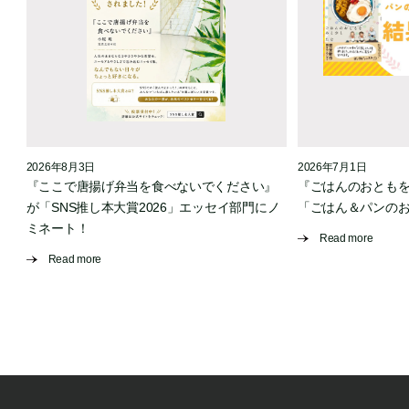
2026年8月3日
2026年7月1日
『ここで唐揚げ弁当を食べないでください』
『ごはんのおとも
が「SNS推し本大賞2026」エッセイ部門にノ
「ごはん＆パンの
ミネート！
Read more
Read more