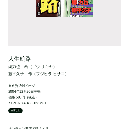
人生航路
郷力也
画
（ゴウ リキヤ）
藤平久子
作
（フジヒラ ヒサコ）
Ｂ６判 244ページ
2004年12月20日発売
価格 586円（税込）
ISBN 978-4-408-16879-1
在庫なし
オンライン書店で購入する