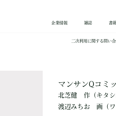
企業情報
雑誌
書
二次利用に関する問い合
マンサンQコミッ
北芝健
作
（キタシ
渡辺みちお
画
（ワ