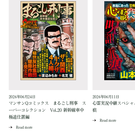
2026年06月24日
2026年06月11日
見
マンサンQコミックス まるごし刑事 ス
心霊実況中継スペシャル
ーパーコレクション Vol.20 新幹線車中
痕
極道仕置編
Read more
Read more