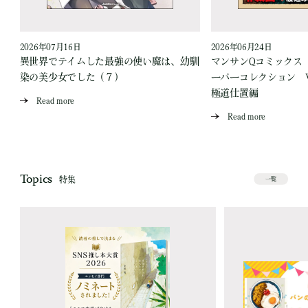
2026年07月16日
2026年06月24日
う
異世界でテイムした最強の使い魔は、幼馴
マンサンQコミックス
染の美少女でした（７）
ーパーコレクション Vo
極道仕置編
Read more
Read more
Topics
特集
一覧