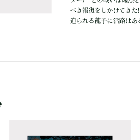
ダー)”との戦いは熾烈
べき報復をしかけてきた
迫られる龍子に活路はある
籍