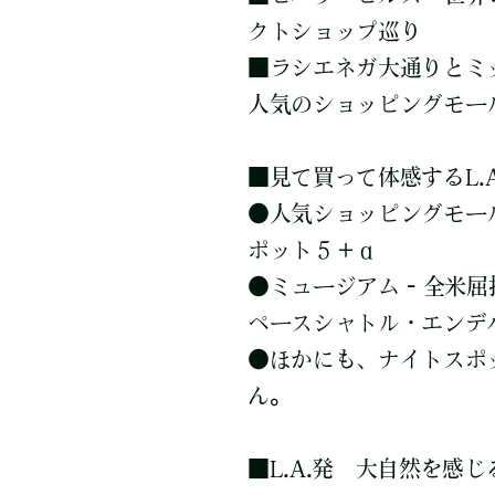
クトショップ巡り
■
ラシエネガ大通りとミッ
人気のショッピングモー
■
見て買って体感するL.A
●
人気ショッピングモール
ポット５＋α
●
ミュージアム - 全米
ペースシャトル・エンデ
●
ほかにも、ナイトスポ
ん。
■
L.A.発 大自然を感