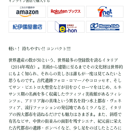
オンライン書店で購入する
軽い！ 持ちやすい!! コンパクト!!!
世界遺産の数が50という、世界最多の登録数を誇るイタリア
（2014年現在）。美術から建築に至るまでその文化財は世界的
にもよく知られ、それらの美しさは誰もが一度は見てみたいと
思うものです。古代遺跡フォロ・ロマーノやコロッセオ、そし
てサン・ピエトロ大聖堂などが目をひくローマをはじめ、ルネ
サンス期の名画を多く収蔵したウフィツィ美術館があるフィレ
ンツェ、アドリア海の真珠という異名を持つ水上都市・ヴェネ
ツィア、流行ファッションの発信地であるミラノなど、イタリ
アの四大都市を訪ねるだけでも魅力はさまざま。また、斜塔で
有名なピサ、中世の街並みの面影を残すシエナ、紀元前に栄え
た古代都市の遺跡・ポンペイなど、少し足をのばしたところに