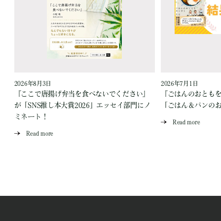
2026年8月3日
2026年7月1日
『ここで唐揚げ弁当を食べないでください』
『ごはんのおとも
が「SNS推し本大賞2026」エッセイ部門にノ
「ごはん＆パンの
ミネート！
Read more
Read more