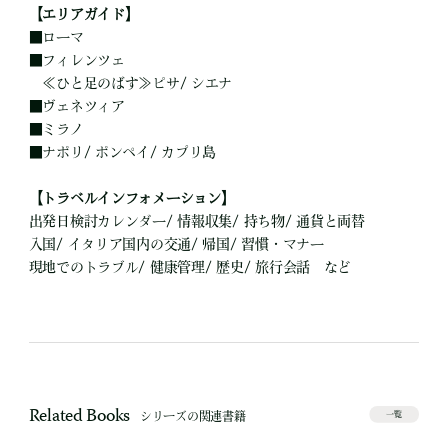
【エリアガイド】
■
ローマ
■
フィレンツェ
≪ひと足のばす≫ピサ/ シエナ
■
ヴェネツィア
■
ミラノ
■
ナポリ/ ポンペイ/ カプリ島
【トラベルインフォメーション】
出発日検討カレンダー/ 情報収集/ 持ち物/ 通貨と両替
入国/ イタリア国内の交通/ 帰国/ 習慣・マナー
現地でのトラブル/ 健康管理/ 歴史/ 旅行会話 など
Related Books
シリーズの関連書籍
一覧