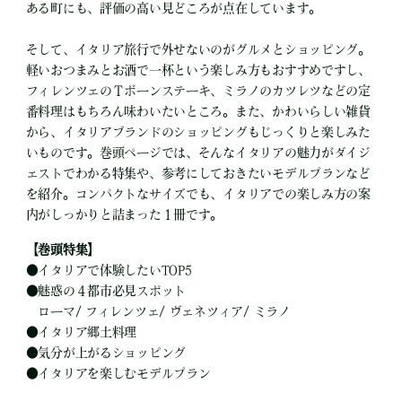
ある町にも、評価の高い見どころが点在しています。
そして、イタリア旅行で外せないのがグルメとショッピング。
軽いおつまみとお酒で一杯という楽しみ方もおすすめですし、
フィレンツェのＴボーンステーキ、ミラノのカツレツなどの定
番料理はもちろん味わいたいところ。また、かわいらしい雑貨
から、イタリアブランドのショッピングもじっくりと楽しみた
いものです。巻頭ページでは、そんなイタリアの魅力がダイジ
ェストでわかる特集や、参考にしておきたいモデルプランなど
を紹介。コンパクトなサイズでも、イタリアでの楽しみ方の案
内がしっかりと詰まった１冊です。
【巻頭特集】
●
イタリアで体験したいTOP5
●
魅惑の４都市必見スポット
ローマ/ フィレンツェ/ ヴェネツィア/ ミラノ
●
イタリア郷土料理
●
気分が上がるショッピング
●
イタリアを楽しむモデルプラン