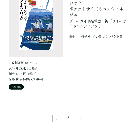
ロック
ポケットサイズのコンシェル
ジュ
ブルーガイド編集部
編
（ブルーガ
イドヘンシュウブ ）
軽い！ 持ちやすい!! コンパクト!!!
Ｂ６判変型 128ページ
2014年08月29日発売
価格 1,100円（税込）
ISBN 978-4-408-02597-1
在庫なし
2
1