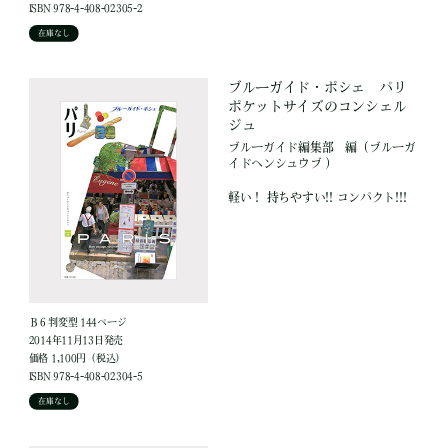
ISBN 978-4-408-02305-2
在庫なし
ブルーガイド・ポシェ パリ
ポケットサイズのコンシェル
ジュ
ブルーガイド編集部
編
（ブルーガ
イドヘンシュウブ ）
軽い！ 持ちやすい!! コンパクト!!!
Ｂ６判変型 144ページ
2014年11月13日発売
価格 1,100円（税込）
ISBN 978-4-408-02304-5
在庫なし