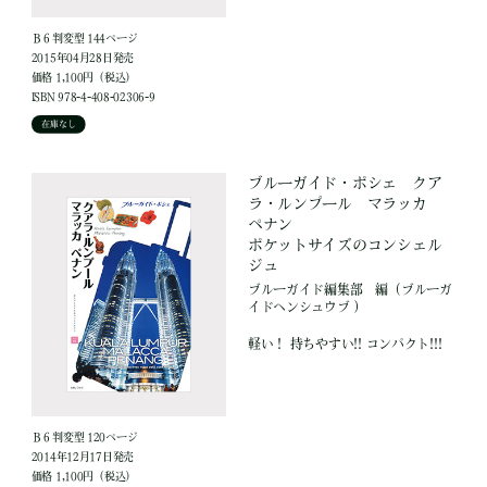
Ｂ６判変型 144ページ
2015年04月28日発売
価格 1,100円（税込）
ISBN 978-4-408-02306-9
在庫なし
ブルーガイド・ポシェ クア
ラ・ルンプール マラッカ
ペナン
ポケットサイズのコンシェル
ジュ
ブルーガイド編集部
編
（ブルーガ
イドヘンシュウブ ）
軽い！ 持ちやすい!! コンパクト!!!
Ｂ６判変型 120ページ
2014年12月17日発売
価格 1,100円（税込）