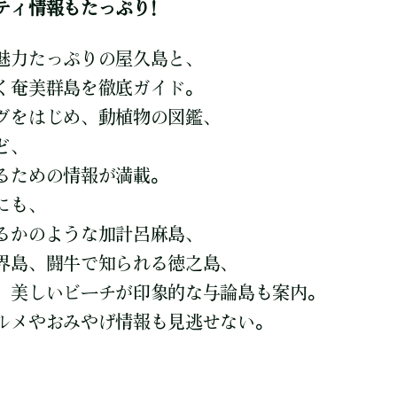
ティ情報もたっぷり!
魅力たっぷりの屋久島と、
く奄美群島を徹底ガイド。
グをはじめ、動植物の図鑑、
ど、
るための情報が満載。
にも、
るかのような加計呂麻島、
界島、闘牛で知られる徳之島、
、美しいビーチが印象的な与論島も案内。
ルメやおみやげ情報も見逃せない。