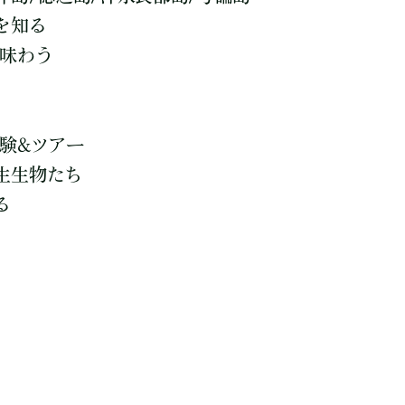
を知る
を味わう
験&ツアー
生生物たち
る