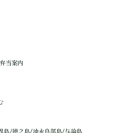
お弁当案内
む
界島/徳之島/沖永良部島/与論島