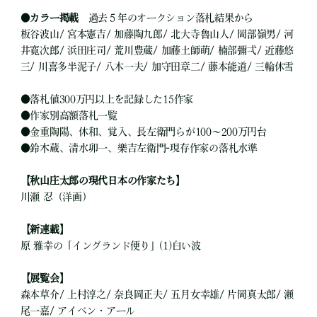
●
カラー掲載
過去５年のオークション落札結果から
板谷波山/ 宮本憲吉/ 加藤陶九郎/ 北大寺魯山人/ 岡部嶺男/ 河
井寛次郎/ 浜田庄司/ 荒川豊蔵/ 加藤土師萌/ 楠部彌弌/ 近藤悠
三/ 川喜多半泥子/ 八木一夫/ 加守田章二/ 藤本能道/ 三輪休雪
●
落札値300万円以上を記録した15作家
●
作家別高額落札一覧
●
金重陶陽、休和、覚入、長左衛門らが100～200万円台
●
鈴木蔵、清水卯一、樂吉左衛門-現存作家の落札水準
【秋山庄太郎の現代日本の作家たち】
川瀬 忍（洋画）
【新連載】
原 雅幸の「イングランド便り」(1)白い波
【展覧会】
森本草介/ 上村淳之/ 奈良岡正夫/ 五月女幸雄/ 片岡真太郎/ 瀬
尾一嘉/ アイベン・アール