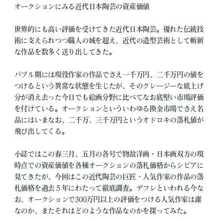
オークションにみる近代日本陶芸の資産価値
世界的にも高い評価を受けてきた近代日本陶芸。優れた伝統技
術に支えられつつ職人の域を超え、近代の造型芸術として斬新
な作品を数多く送り出してきた。
バブル期には現役作家の作品でさえ一千万円、二千万円の値を
つけるという異常な状態を生じたが、そのクレージーな底上げ
分が消え去った今日でも絵画分野に比べてなお底堅い市場評価
を付けている。オークションといういわゆる換金市場でさえ名
品にはいまなお、二千万、三千万円というオドロキの落札値が
飛び出してくる。
小誌ではこの春三月、五月の各号で物故洋画・日本画双方の現
時点での資産価値を各種オークションの落札価格からシビアに
見てきたが、今回はこの近代陶芸の巨匠・人気作家の作品の落
札価格を過去５年にわたって徹底調査。デフレといわれる今な
お、オークションで300万円以上の評価をつける人気作家は誰
なのか、またそれはどのような作品なのかを探ってみた。