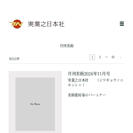
月刊美術
2
…
33
1
全322件
月刊美術2026年11月号
実業之日本社
（ジツギョウノニ
ホンシャ ）
美術愛好家のパートナー