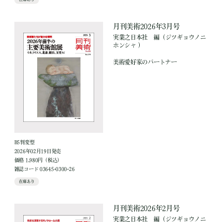
月刊美術2026年3月号
実業之日本社
編
（ジツギョウノニ
ホンシャ ）
美術愛好家のパートナー
B5判変型
2026年02月19日発売
価格 1,980円（税込）
雑誌コード 03645-0300-26
在庫あり
月刊美術2026年2月号
実業之日本社
編
（ジツギョウノニ