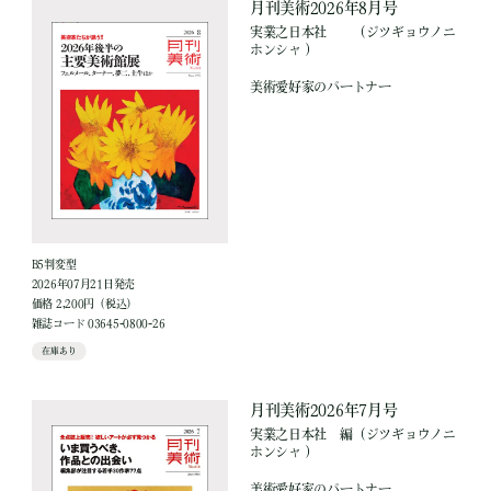
月刊美術2026年8月号
実業之日本社
（ジツギョウノニ
ホンシャ ）
美術愛好家のパートナー
B5判変型
2026年07月21日発売
価格 2,200円（税込）
雑誌コード 03645-0800-26
在庫あり
月刊美術2026年7月号
実業之日本社
編
（ジツギョウノニ
ホンシャ ）
美術愛好家のパートナー