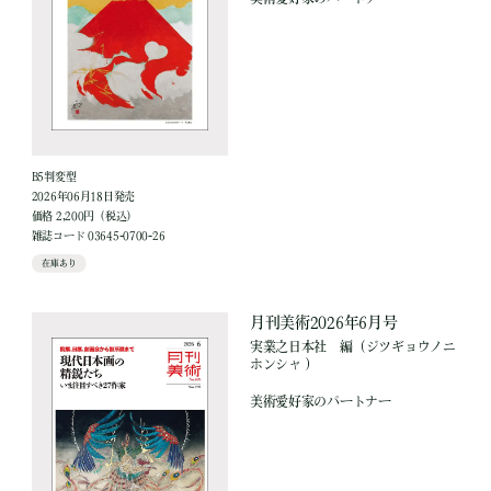
B5判変型
2026年06月18日発売
価格 2,200円（税込）
雑誌コード 03645-0700-26
在庫あり
月刊美術2026年6月号
実業之日本社
編
（ジツギョウノニ
ホンシャ ）
美術愛好家のパートナー