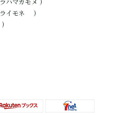
ラハマカモメ ）
ソライモネ ）
 ）