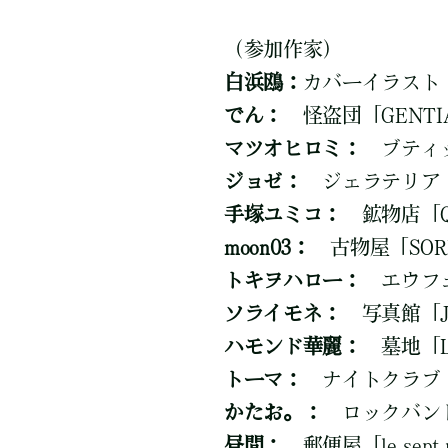
（参加作家）
白浜鴎：
カバーイラスト
でん：
怪盗団「GENTIA
マツオヒロミ：
ブティック
ジョゼ：
ジェラテリア「P
手塚ユミコ：
鉱物店「Qua
moon03：
古物屋「SOR
トキヲハロー：
エウフェミア
ソライモネ：
写真館「JU
ハモンド華麗：
墓地「Lun
トーマ：
ナイトクラブ「M
かたお。：
ロックバンド「
昼間：
郵便屋「le sept 