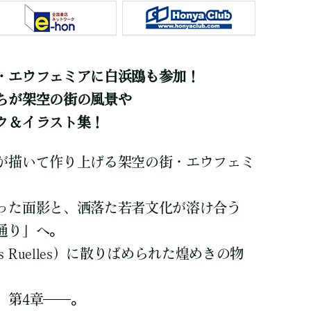
・エウフェミアに白浜鴎も参加！
ちが架空の街の風景や
ク＆イラスト集！
が描いて作り上げる架空の街・エウフェミ
った面影と、洒落た若者文化が溶け合う
通り」へ。
s Ruelles）に散りばめられた煌めきの物
”第4章――。