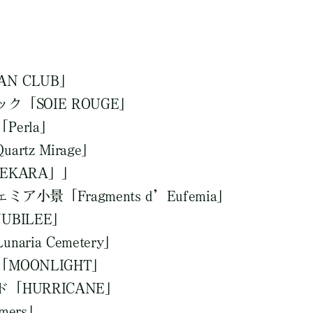
N CLUB」
「SOIE ROUGE」
erla」
rtz Mirage」
EKARA」」
小景「Fragments d’Eufemia」
BILEE」
aria Cemetery」
OONLIGHT」
HURRICANE」
mers」