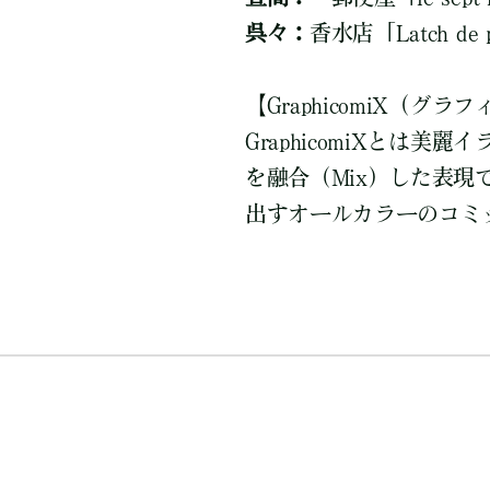
呉々：
香水店「Latch de 
【GraphicomiX（グ
GraphicomiXとは美麗
を融合（Mix）した表
出すオールカラーのコミ