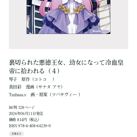
裏切られた悪徳王女、幼女になって冷血皇
帝に拾われる（４）
琴子
原作
（コトコ ）
真田彩
漫画
（サナダ アヤ）
Tsubasa.v
画・原案
（ツバサヴィー ）
B6判 128ページ
2026年06月11日発売
価格 814円（税込）
ISBN 978-4-408-64239-0
在庫あり