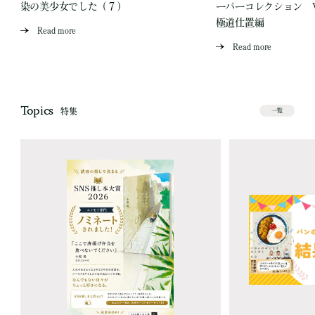
染の美少女でした（７）
ーパーコレクション Vo
極道仕置編
Read more
Read more
Topics
特集
一覧