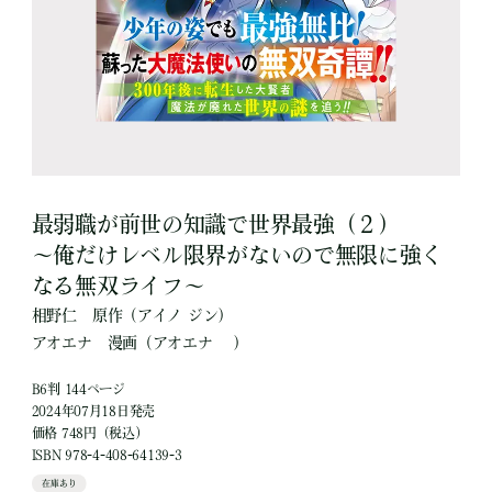
最弱職が前世の知識で世界最強（２）
～俺だけレベル限界がないので無限に強く
なる無双ライフ～
相野仁
原作
（アイノ ジン）
アオエナ
漫画
（アオエナ ）
B6判 144ページ
2024年07月18日発売
価格 748円（税込）
ISBN 978-4-408-64139-3
在庫あり