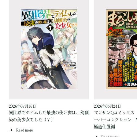
2026年07月16日
2026年06月24日
う
異世界でテイムした最強の使い魔は、幼馴
マンサンQコミックス
染の美少女でした（７）
ーパーコレクション Vo
極道仕置編
Read more
Read more