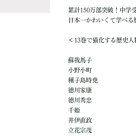
累計150万部突破！中
日本一かわいくて学べる
＜13巻で猫化する歴史人
蘇我馬子
小野小町
種子島時尭
徳川家康
徳川秀忠
千姫
井伊直政
立花宗茂