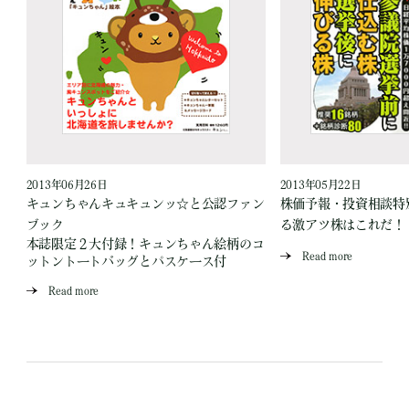
2013年06月26日
2013年05月22日
キュンちゃんキュキュンッ☆と公認ファン
株価予報・投資相談特
ブック
る激アツ株はこれだ！
本誌限定２大付録！キュンちゃん絵柄のコ
Read more
ットントートバッグとパスケース付
Read more