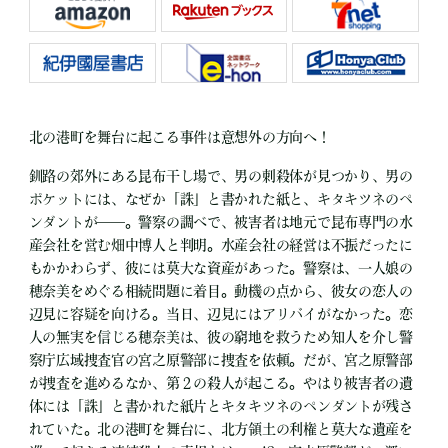
北の港町を舞台に起こる事件は意想外の方向へ！
釧路の郊外にある昆布干し場で、男の刺殺体が見つかり、男の
ポケットには、なぜか「誅」と書かれた紙と、キタキツネのペ
ンダントが――。警察の調べで、被害者は地元で昆布専門の水
産会社を営む畑中博人と判明。水産会社の経営は不振だったに
もかかわらず、彼には莫大な資産があった。警察は、一人娘の
穂奈美をめぐる相続問題に着目。動機の点から、彼女の恋人の
辺見に容疑を向ける。当日、辺見にはアリバイがなかった。恋
人の無実を信じる穂奈美は、彼の窮地を救うため知人を介し警
察庁広域捜査官の宮之原警部に捜査を依頼。だが、宮之原警部
が捜査を進めるなか、第２の殺人が起こる。やはり被害者の遺
体には「誅」と書かれた紙片とキタキツネのペンダントが残さ
れていた。北の港町を舞台に、北方領土の利権と莫大な遺産を