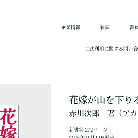
企業情報
雑誌
書
二次利用に関する問い合
花嫁が山を下り
赤川次郎
著
（アカ
新書判 272ページ
2026年01月29日発売