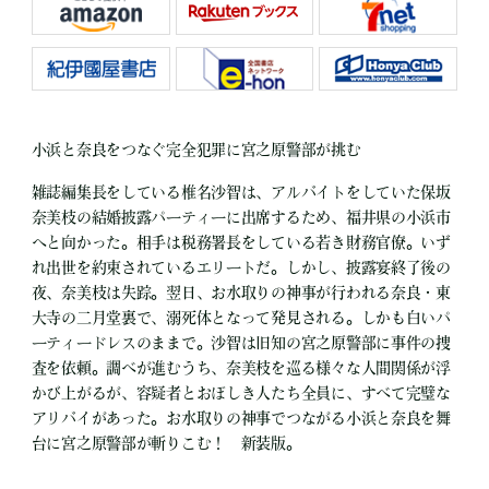
小浜と奈良をつなぐ完全犯罪に宮之原警部が挑む
雑誌編集長をしている椎名沙智は、アルバイトをしていた保坂
奈美枝の結婚披露パーティーに出席するため、福井県の小浜市
へと向かった。相手は税務署長をしている若き財務官僚。いず
れ出世を約束されているエリートだ。しかし、披露宴終了後の
夜、奈美枝は失踪。翌日、お水取りの神事が行われる奈良・東
大寺の二月堂裏で、溺死体となって発見される。しかも白いパ
ーティードレスのままで。沙智は旧知の宮之原警部に事件の捜
査を依頼。調べが進むうち、奈美枝を巡る様々な人間関係が浮
かび上がるが、容疑者とおぼしき人たち全員に、すべて完璧な
アリバイがあった。お水取りの神事でつながる小浜と奈良を舞
台に宮之原警部が斬りこむ！ 新装版。