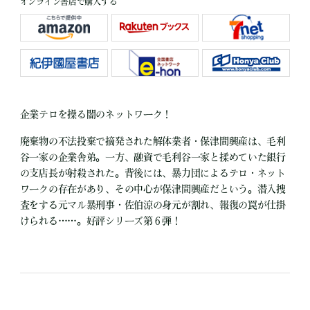
オンライン書店で購入する
企業テロを操る闇のネットワーク！
廃棄物の不法投棄で摘発された解体業者・保津間興産は、毛利
谷一家の企業舎弟。一方、融資で毛利谷一家と揉めていた銀行
の支店長が射殺された。背後には、暴力団によるテロ・ネット
ワークの存在があり、その中心が保津間興産だという。潜入捜
査をする元マル暴刑事・佐伯涼の身元が割れ、報復の罠が仕掛
けられる……。好評シリーズ第６弾！