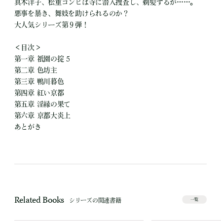
真木洋子、松重コンビは寺に潜入捜査し、剃髪するが……。
悪事を暴き、舞妓を助けられるのか？
大人気シリーズ第９弾！
＜目次＞
第一章 祇園の掟 5
第二章 色坊主
第三章 鴨川暮色
第四章 紅い京都
第五章 淫縁の果て
第六章 京都大炎上
あとがき
Related Books
シリーズの関連書籍
一覧