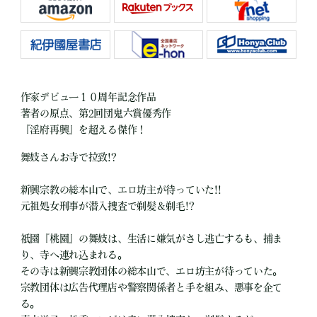
作家デビュー１０周年記念作品
著者の原点、第2回団鬼六賞優秀作
『淫府再興』を超える傑作！
舞妓さんお寺で拉致!?
新興宗教の総本山で、エロ坊主が待っていた!!
元祖処女刑事が潜入捜査で剃髪＆剃毛!?
祇園『桃園』の舞妓は、生活に嫌気がさし逃亡するも、捕ま
り、寺へ連れ込まれる。
その寺は新興宗教団体の総本山で、エロ坊主が待っていた。
宗教団体は広告代理店や警察関係者と手を組み、悪事を企て
る。