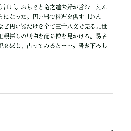
う江戸。おちさと竜之進夫婦が営む「えん
とになった。円い器で料理を供す「わん
など円い器だけを全て三十八文で売る見世
里親探しの刷物を配る僧を見かける。易者
配を感じ、占ってみると……。書き下ろし