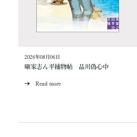
2026年08月06日
噺家志ん平捕物帖 品川偽心中
Read more