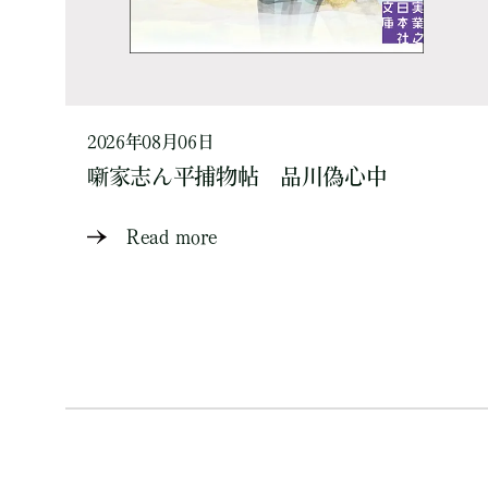
2026年08月06日
噺家志ん平捕物帖 品川偽心中
Read more