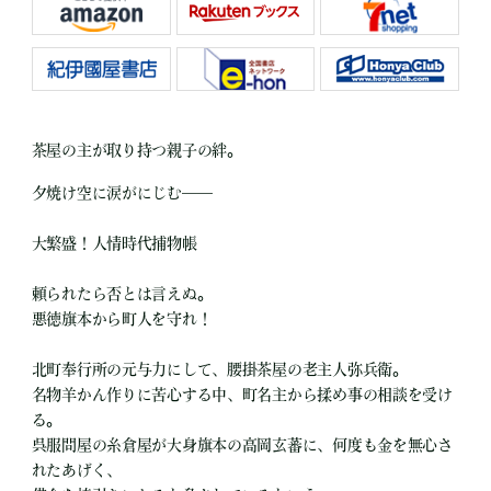
茶屋の主が取り持つ親子の絆。
夕焼け空に涙がにじむ――
大繁盛！人情時代捕物帳
頼られたら否とは言えぬ。
悪徳旗本から町人を守れ！
北町奉行所の元与力にして、腰掛茶屋の老主人弥兵衛。
名物羊かん作りに苦心する中、町名主から揉め事の相談を受け
る。
呉服問屋の糸倉屋が大身旗本の高岡玄蕃に、何度も金を無心さ
れたあげく、