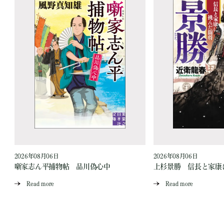
2026年08月06日
2026年08月06日
噺家志ん平捕物帖 品川偽心中
上杉景勝 信長と家康
Read more
Read more