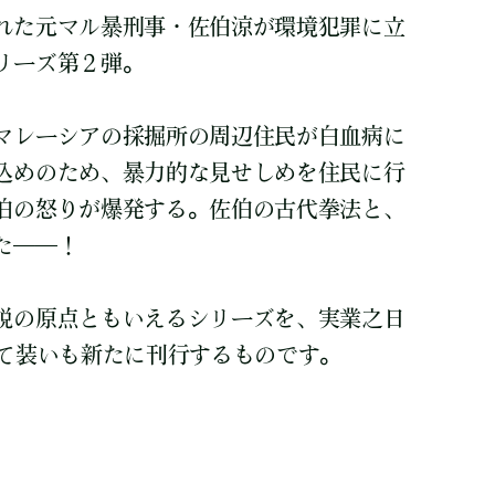
れた元マル暴刑事・佐伯涼が環境犯罪に立
リーズ第２弾。
マレーシアの採掘所の周辺住民が白血病に
込めのため、暴力的な見せしめを住民に行
伯の怒りが爆発する。佐伯の古代拳法と、
た――！
説の原点ともいえるシリーズを、実業之日
して装いも新たに刊行するものです。