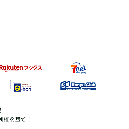
！
利権を撃て！