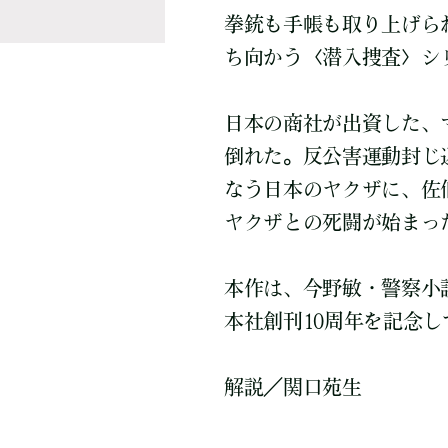
拳銃も手帳も取り上げら
ち向かう〈潜入捜査〉シ
日本の商社が出資した、
倒れた。反公害運動封じ
なう日本のヤクザに、佐
ヤクザとの死闘が始まっ
本作は、今野敏・警察小
本社創刊10周年を記念
解説／関口苑生