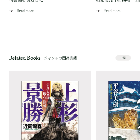
再会橋を渡る日に
噺家志ん平捕物帖 品
Read more
Read more
Related Books
ジャンルの関連書籍
一覧