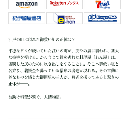
江戸の町に現れた御救い組の正体は？
平穏な日々が続いていた江戸の町が、突然の嵐に襲われ、甚大
な被害を受ける。かろうじて難を逃れた料理屋「わん屋」は、
困窮した民のために炊き出しをすることに。そこへ御救い組と
名乗り、義援金を募っている僧形の者達が現れる。その言動に
妙なものを感じた御用組の三人が、身辺を探ってみると驚きの
正体が——。
お助け料理が繋ぐ、人情物語。