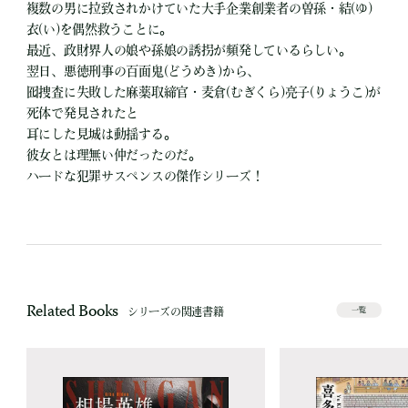
複数の男に拉致されかけていた大手企業創業者の曽孫・結(ゆ)
衣(い)を偶然救うことに。
最近、政財界人の娘や孫娘の誘拐が頻発しているらしい。
翌日、悪徳刑事の百面鬼(どうめき)から、
囮捜査に失敗した麻薬取締官・麦倉(むぎくら)亮子(りょうこ)が
死体で発見されたと
耳にした見城は動揺する。
彼女とは理無い仲だったのだ。
ハードな犯罪サスペンスの傑作シリーズ！
Related Books
シリーズの関連書籍
一覧