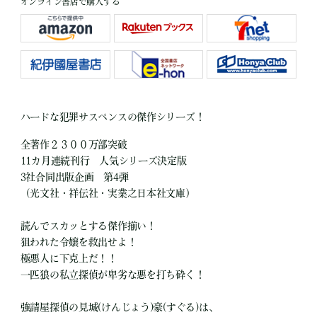
オンライン書店で購入する
ハードな犯罪サスペンスの傑作シリーズ！
全著作２３００万部突破
11カ月連続刊行 人気シリーズ決定版
3社合同出版企画 第4弾
（光文社・祥伝社・実業之日本社文庫）
読んでスカッとする傑作揃い！
狙われた令嬢を救出せよ！
極悪人に下克上だ！！
一匹狼の私立探偵が卑劣な悪を打ち砕く！
強請屋探偵の見城(けんじょう)豪(すぐる)は、