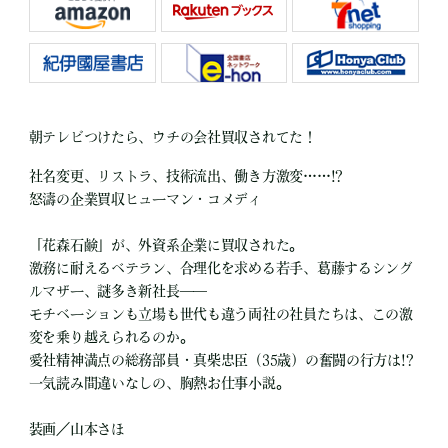
朝テレビつけたら、ウチの会社買収されてた！
社名変更、リストラ、技術流出、働き方激変……!?
怒濤の企業買収ヒューマン・コメディ
「花森石鹸」が、外資系企業に買収された。
激務に耐えるベテラン、合理化を求める若手、葛藤するシング
ルマザー、謎多き新社長――
モチベーションも立場も世代も違う両社の社員たちは、この激
変を乗り越えられるのか。
愛社精神満点の総務部員・真柴忠臣（35歳）の奮闘の行方は!?
一気読み間違いなしの、胸熱お仕事小説。
装画／山本さほ