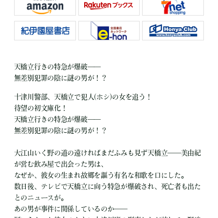
天橋立行きの特急が爆破――
無差別犯罪の陰に謎の男が！？
十津川警部、天橋立で犯人(ホシ)の女を追う！
待望の初文庫化！
天橋立行きの特急が爆破――
無差別犯罪の陰に謎の男が！？
大江山いく野の道の遠ければまだふみも見ず天橋立――美由紀
が営む飲み屋で出会った男は、
なぜか、彼女の生まれ故郷を謳う有名な和歌を口にした。
数日後、テレビで天橋立に向う特急が爆破され、死亡者も出た
とのニュースが。
あの男が事件に関係しているのか――