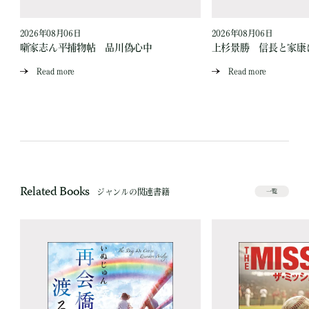
2026年08月06日
2026年08月06日
と
噺家志ん平捕物帖 品川偽心中
上杉景勝 信長と家康
Read more
Read more
Related Books
ジャンルの関連書籍
一覧