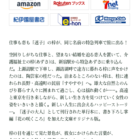
仕事も恋も「迷子」の梓が、同じ名前の特急列車で旅に出る！
空回りしがちな仕事と、望まない結婚を迫る恋人を置いて、介
護福祉士の梓(あずさ)は、新宿駅から特急あずさに乗り込ん
だ。上諏訪駅で下車し、諏訪湖畔で途方に暮れる梓に声をかけ
たのは、陶芸家の桂だった。泊まるところのない梓は、桂に連
れられ長野・高遠町の民宿「すやすや」へ。雄大な自然とのん
びり暮らす人々に囲まれて過ごし、心は揺れ動くが……。高遠
と東京を行き来しながら、新しい生き方を見つけていく女性の
姿をいきいきと描く。新しい人生に出会えるハッピーストーリ
ー。『迷子の大人』として刊行された単行本に、書き下ろし掌
編「花の咲くころ」を加えた文庫オリジナル版。
梓の目を通じて見た景色が、彼女にかけられた言葉が、