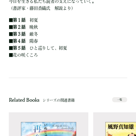
今日を生きる私たち読者の支えになっていく。
（書評家・藤田香織氏 解説より）
■
第１話
初夏
■
第２話
晩秋
■
第３話
厳冬
■
第４話
陽春
■
第５話
ひと巡りして、初夏
■
花の咲くころ
Related Books
シリーズの関連書籍
一覧