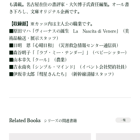
も満載。名古屋在住の書評家・大矢博子氏責任編集。オール書
き下ろし、文庫オリジナル企画です。
【収録話】
※カッコ内は主人公の職業です。
■
原田マハ「ヴィーナスの誕生 La Nascita di Venere」（美
術品輸送・展示スタッフ）
■
日明 恩「心晴日和」（災害救急情報センター通信員）
■
森谷明子「『ラブ・ミー・テンダー』」（ベビーシッター）
■
山本幸久「クール」（農業）
■
吉永南央「シンプル・マインド」（イベント会社契約社員）
■
伊坂幸太郎「彗星さんたち」（新幹線清掃スタッフ）
Related Books
シリーズの関連書籍
一覧