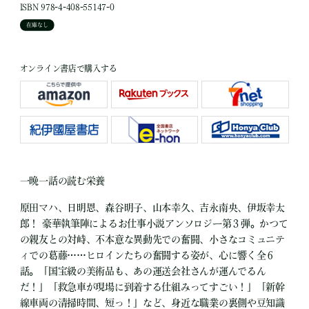
ISBN 978-4-408-55147-0
在庫なし
オンライン書店で購入する
一晩一話の読む栄養
原田マハ、日明恩、森谷明子、山本幸久、吉永南央、伊坂幸太
郎！ 豪華執筆陣によるお仕事小説アンソロジー第３弾。かつて
の親友との対峙、不本意な異動先での奮闘、小さなコミュニテ
ィでの葛藤……ヒロインたちの奮闘する姿が、心に響く全６
話。「国宝級の美術品も、あの運送会社さんが運んでるん
だ！」「救急車が現場に到着する仕組みってすごい！」「新幹
線車両の清掃時間、短っ！」など、身近な職業の裏側や豆知識