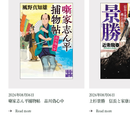
2026年08月06日
2026年08月06日
と
噺家志ん平捕物帖 品川偽心中
上杉景勝 信長と家康
Read more
Read more