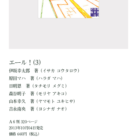
エール！(3)
伊坂幸太郎
著
（イサカ コウタロウ）
原田マハ
著
（ハラダ マハ）
日明恩
著
（タチモリ メグミ）
森谷明子
著
（モリヤ アキコ）
山本幸久
著
（ヤマモト ユキヒサ）
吉永南央
著
（ヨシナガ ナオ）
Ａ６判 320ページ
2013年10月04日発売
価格 660円（税込）