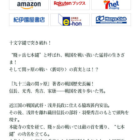
十文字鑓で突き破れ！
“賤ヶ岳七本鑓”と呼ばれ、戦国を戦い抜いた猛将の生きざ
ま！
そして関ヶ原の戦い〈裏切り〉の真実とは！？
『九十三歳の関ヶ原』著者の戦国歴史長編！
信長、光秀、秀吉、家康――戦国を渡り歩いた男。
近江国の戦国武将・浅井長政に仕える脇坂甚内安治。
その後、浅井を離れ織田信長の部将・羽柴秀吉のもとで頭角を
現す。
本能寺の変を経て、賤ヶ岳の戦いでは敵の首を獲り、“七本
鑓”の功名を立てる。