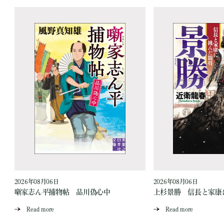
2026年08月06日
2026年08月06日
噺家志ん平捕物帖 品川偽心中
上杉景勝 信長と家康
Read more
Read more