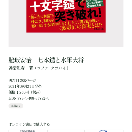
脇坂安治 七本鑓と水軍大将
近衛龍春
著
（コノエ タツハル）
四六判 288ページ
2021年09月21日発売
価格 1,760円（税込）
ISBN 978-4-408-53792-4
在庫あり
オンライン書店で購入する