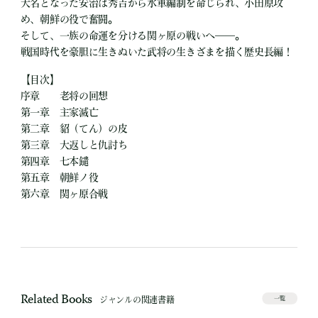
大名となった安治は秀吉から水軍編制を命じられ、小田原攻
め、朝鮮の役で奮闘。
そして、一族の命運を分ける関ヶ原の戦いへ――。
戦国時代を豪胆に生きぬいた武将の生きざまを描く歴史長編！
【目次】
序章 老将の回想
第一章 主家滅亡
第二章 貂（てん）の皮
第三章 大返しと仇討ち
第四章 七本鑓
第五章 朝鮮ノ役
第六章 関ヶ原合戦
Related Books
ジャンルの関連書籍
一覧