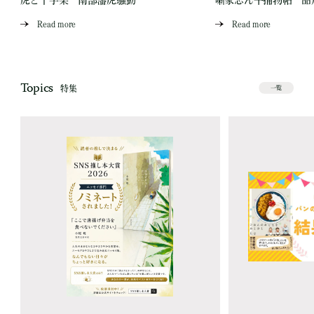
虎と十字架 南部藩虎騒動
噺家志ん平捕物帖 品
Read more
Read more
Topics
特集
一覧