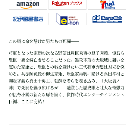
この戦に命を懸けた男たちの死闘――
将軍となった家康の次なる野望は豊臣秀吉の息子秀頼、淀君ら
豊臣一族を滅亡させることだった。難攻不落の大坂城に狙いを
定めた家康と、豊臣との戦を避けたい二代将軍秀忠は対立を深
める。兵法師範役の柳生宗矩、豊臣家再興に賭ける真田幸村と
霧隠才蔵ら真田十勇士、朝鮮忍者らを巻き込み、「大坂裏ノ
陣」で死闘を繰り広げるが――透徹した歴史眼と壮大な奇想力
が伝奇小説の新たな扉を開く、傑作時代エンターテインメント
巨編、ここに完結！