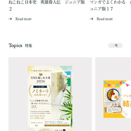
ジ
ねこねこ日本史 英雄偉人伝 ジュニア版
マンガでよくわかる 
２
ュニア版１７
Read more
Read more
Topics
特集
一覧