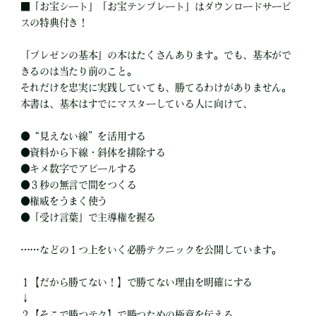
■
「お宝シート」「お宝テンプレート」はダウンロードサービ
スの特典付き！
「プレゼンの基本」の本はたくさんあります。でも、基本がで
きるのは当たり前のこと。
それだけを忠実に実践していても、勝てるわけがありません。
本書は、基本はすでにマスターしている人に向けて、
●
“見えない線”を活用する
●
資料から下線・斜体を排除する
●
キメ数字でアピールする
●
３秒の無言で間をつくる
●
権威をうまく使う
●
「受け言葉」で主導権を握る
……などの１つ上をいく必勝テクニックを公開しています。
１【だから勝てない！】で勝てない理由を明確にする
↓
２【そこで勝つテク】で勝つための極意を伝える