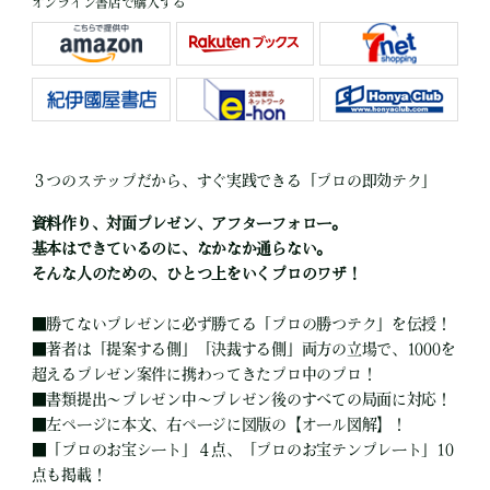
オンライン書店で購入する
３つのステップだから、すぐ実践できる「プロの即効テク」
資料作り、対面プレゼン、アフターフォロー。
基本はできているのに、なかなか通らない。
そんな人のための、ひとつ上をいくプロのワザ！
■
勝てないプレゼンに必ず勝てる「プロの勝つテク」を伝授！
■
著者は「提案する側」「決裁する側」両方の立場で、1000を
超えるプレゼン案件に携わってきたプロ中のプロ！
■
書類提出～プレゼン中～プレゼン後のすべての局面に対応！
■
左ページに本文、右ページに図版の【オール図解】！
■
「プロのお宝シート」４点、「プロのお宝テンプレート」10
点も掲載！