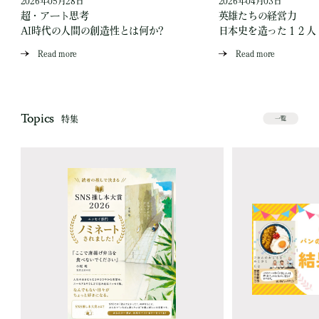
2026年05月28日
2026年04月03日
超・アート思考
英雄たちの経営力
AI時代の人間の創造性とは何か?
日本史を造った１２人
Read more
Read more
Topics
特集
一覧